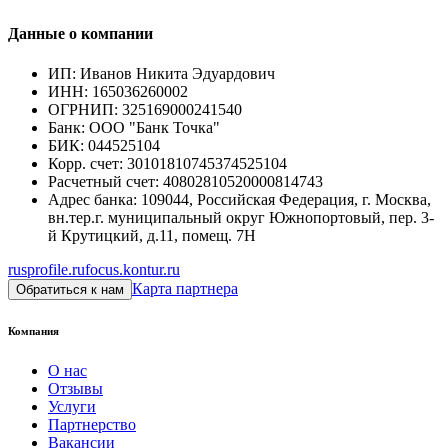
Данные о компании
ИП
:
Иванов Никита Эдуардович
ИНН
:
165036260002
ОГРНИП
:
325169000241540
Банк
:
ООО "Банк Точка"
БИК
:
044525104
Корр. счет
:
30101810745374525104
Расчетный счет
:
40802810520000814743
Адрес банка
:
109044, Российская Федерация, г. Москва,
вн.тер.г. муниципальный округ Южнопортовый, пер. 3-
й Крутицкий, д.11, помещ. 7Н
rusprofile.ru
focus.kontur.ru
Карта партнера
Обратиться к нам
Компания
О нас
Отзывы
Услуги
Партнерство
Вакансии