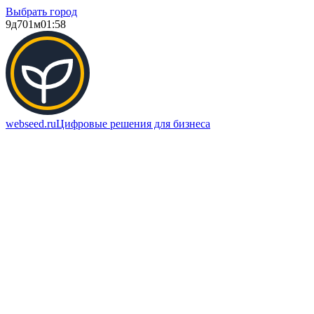
Выбрать город
9д
701м
01:58
webseed.ru
Цифровые решения для бизнеса