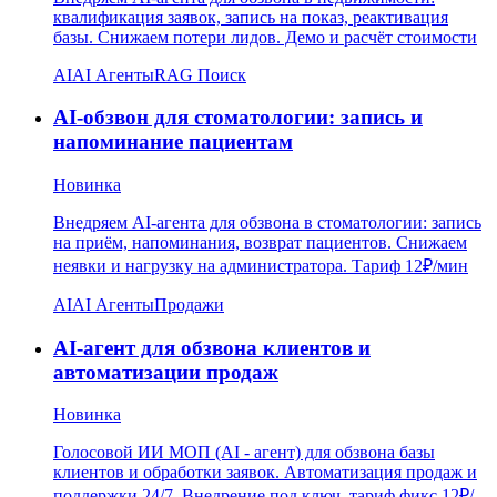
квалификация заявок, запись на показ, реактивация
базы. Снижаем потери лидов. Демо и расчёт стоимости
AI
AI Агенты
RAG Поиск
AI-обзвон для стоматологии: запись и
напоминание пациентам
Новинка
Внедряем AI-агента для обзвона в стоматологии: запись
на приём, напоминания, возврат пациентов. Снижаем
неявки и нагрузку на администратора. Тариф 12₽/мин
AI
AI Агенты
Продажи
AI-агент для обзвона клиентов и
автоматизации продаж
Новинка
Голосовой ИИ МОП (AI - агент) для обзвона базы
клиентов и обработки заявок. Автоматизация продаж и
поддержки 24/7. Внедрение под ключ, тариф фикс 12₽/