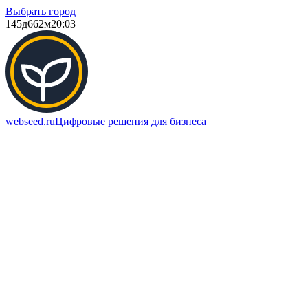
Выбрать город
145д
662м
20:03
webseed.ru
Цифровые решения для бизнеса