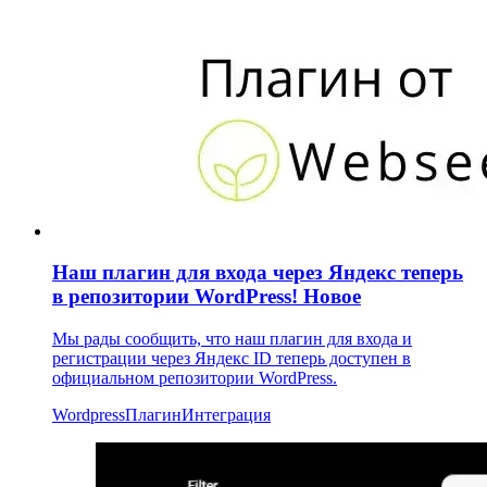
Наш плагин для входа через Яндекс теперь
в репозитории WordPress!
Новое
Мы рады сообщить, что наш плагин для входа и
регистрации через Яндекс ID теперь доступен в
официальном репозитории WordPress.
Wordpress
Плагин
Интеграция