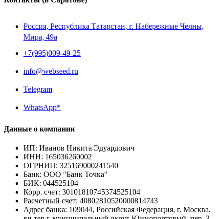
Россия, Республика Татарстан, г. Набережные Челны,
Мира, 49a
+7(995)009-49-25
info@webseed.ru
Telegram
WhatsApp*
Данные о компании
ИП
:
Иванов Никита Эдуардович
ИНН
:
165036260002
ОГРНИП
:
325169000241540
Банк
:
ООО "Банк Точка"
БИК
:
044525104
Корр. счет
:
30101810745374525104
Расчетный счет
:
40802810520000814743
Адрес банка
:
109044, Российская Федерация, г. Москва,
вн.тер.г. муниципальный округ Южнопортовый, пер. 3-