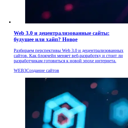
Web 3.0 и децентрализованные сайты:
будущее или хайп?
Новое
Разбираем перспективы Web 3.0 и децентрализованных
сайтов. Как блокчейн меняет веб-разработку и стоит ли
разработчикам готовиться к новой эпохе интернета.
WEB3
Создание сайтов