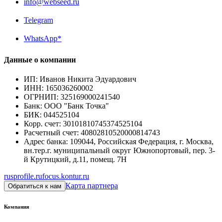
info@webseed.ru
Telegram
WhatsApp*
Данные о компании
ИП
:
Иванов Никита Эдуардович
ИНН
:
165036260002
ОГРНИП
:
325169000241540
Банк
:
ООО "Банк Точка"
БИК
:
044525104
Корр. счет
:
30101810745374525104
Расчетный счет
:
40802810520000814743
Адрес банка
:
109044, Российская Федерация, г. Москва,
вн.тер.г. муниципальный округ Южнопортовый, пер. 3-
й Крутицкий, д.11, помещ. 7Н
rusprofile.ru
focus.kontur.ru
Карта партнера
Обратиться к нам
Компания