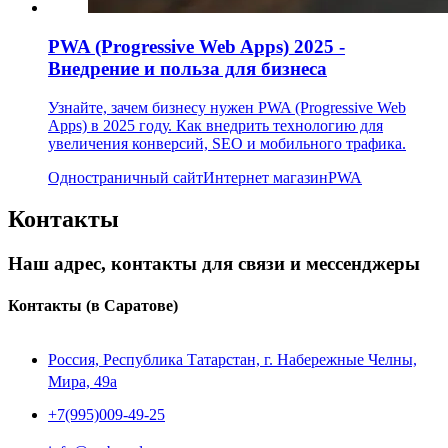
PWA (Progressive Web Apps) 2025 -
Внедрение и польза для бизнеса
Узнайте, зачем бизнесу нужен PWA (Progressive Web
Apps) в 2025 году. Как внедрить технологию для
увеличения конверсий, SEO и мобильного трафика.
Одностраничный сайт
Интернет магазин
PWA
Контакты
Наш адрес, контакты для связи и мессенджеры
Контакты
(в Саратове)
Россия, Республика Татарстан, г. Набережные Челны,
Мира, 49a
+7(995)009-49-25