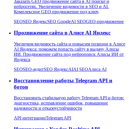
Заказать GEO продвижение сайта в AI поиске и
нейросетях. Увеличение видимости в SEO и AI.
Комплексное GEO продвижение под ключ
SEO
SEO Яндекс
SEO Google
AI SEO
GEO-продвижение
Продвижение сайта в Алисе AI Яндекс
Увеличим видимость сайта и повысим позиции в Алисе
AI Яндекса: поможем попасть сайту в выдачу Алисы
ИИ. Продвижение сайта под нейропоиск Алисы ИИ от
Яндекса
SEO
SEO-аудит
SEO Яндекс
AI
AI SEO
Алиса AI
Восстановление работы Telegram API и
ботов
Восстановить стабильную работу Telegram API и ботов:
диагностика, исправление ошибок, повышение
надежности и отказоустойчивости
API интеграции
Telegram API