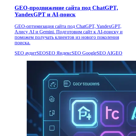
GEO-продвижение сайта под ChatGPT,
YandexGPT и AI-поиск
GEO-оптимизация сайта под ChatGPT, YandexGPT,
Алису AI и Gemini. Подготовим сайт к AI-поиску и
поможем получать клиентов из нового поколения
поиска.
SEO аудит
SEO
SEO Яндекс
SEO Google
SEO AI
GEO