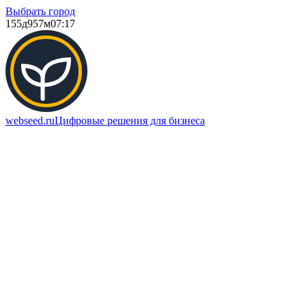
Выбрать город
155д
957м
07:17
webseed.ru
Цифровые решения для бизнеса