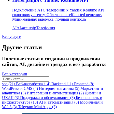
Интеграция с Yandex Realtime API
Подключение АТС телефонии к Yandex Realtime API
голосовому агенту. Облачное и self-hosted решение.
Минимальная задержка, полный контроль
AI
AI-агент
sip
Телефония
Все услуги
Другие статьи
Полезные статьи о создании и продвижении
сайтов, AI, дизайне и трендах в веб-разработке
Все категории
seo (21)
Веб-разработка (14)
Backend (11)
Frontend (8)
WordPress и CMS (4)
Интернет-магазины (5)
Маркетинг и
аналитика (3)
Интеграции и автоматизация (2)
Дизайн и
UX/UI (3)
Поддержка и обслуживание (3)
Безопасность и
инфраструктура (13)
AI и автоматизация (8)
Мобильная и
Web3 (3)
Telegram Mini Apps (3)