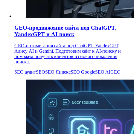
GEO-продвижение сайта под ChatGPT,
YandexGPT и AI-поиск
GEO-оптимизация сайта под ChatGPT, YandexGPT,
Алису AI и Gemini. Подготовим сайт к AI-поиску и
поможем получать клиентов из нового поколения
поиска.
SEO аудит
SEO
SEO Яндекс
SEO Google
SEO AI
GEO