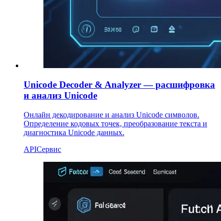
Unicode Decoder & Analyzer — расшифровка
и анализ Unicode
Онлайн декодирование и анализ Unicode символов.
Определение кодовых точек, преобразование текста и
диагностика Unicode данных.
API
Сервис