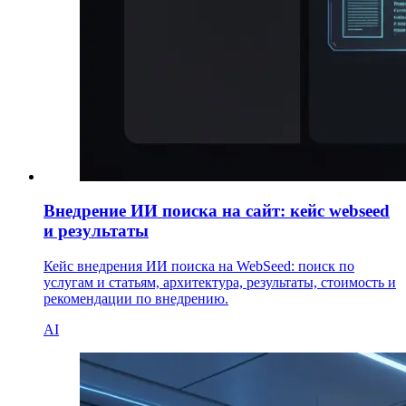
Внедрение ИИ поиска на сайт: кейс webseed
и результаты
Кейс внедрения ИИ поиска на WebSeed: поиск по
услугам и статьям, архитектура, результаты, стоимость и
рекомендации по внедрению.
AI