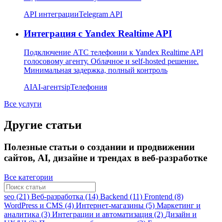
API интеграции
Telegram API
Интеграция с Yandex Realtime API
Подключение АТС телефонии к Yandex Realtime API
голосовому агенту. Облачное и self-hosted решение.
Минимальная задержка, полный контроль
AI
AI-агент
sip
Телефония
Все услуги
Другие статьи
Полезные статьи о создании и продвижении
сайтов, AI, дизайне и трендах в веб-разработке
Все категории
seo (21)
Веб-разработка (14)
Backend (11)
Frontend (8)
WordPress и CMS (4)
Интернет-магазины (5)
Маркетинг и
аналитика (3)
Интеграции и автоматизация (2)
Дизайн и