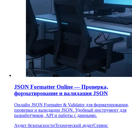
JSON Formatter Online — Проверка,
форматирование и валидация JSON
Онлайн JSON Formatter & Validator для форматирования,
проверки и валидации JSON. Удобный инструмент для
разработчиков, API и работы с данными.
Аудит безопасности
Технический аудит
Сервис