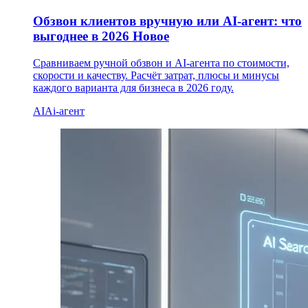
Обзвон клиентов вручную или AI-агент: что
выгоднее в 2026
Новое
Сравниваем ручной обзвон и AI-агента по стоимости,
скорости и качеству. Расчёт затрат, плюсы и минусы
каждого варианта для бизнеса в 2026 году.
AI
Ai-агент