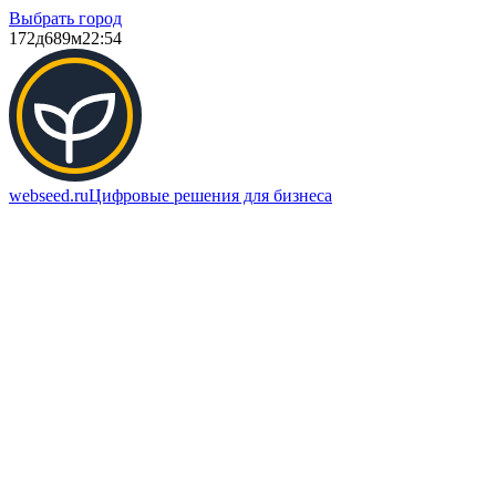
Выбрать город
172д
689м
22:54
webseed.ru
Цифровые решения для бизнеса