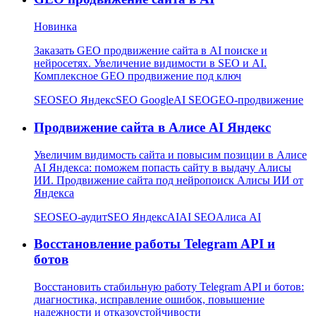
Новинка
Заказать GEO продвижение сайта в AI поиске и
нейросетях. Увеличение видимости в SEO и AI.
Комплексное GEO продвижение под ключ
SEO
SEO Яндекс
SEO Google
AI SEO
GEO-продвижение
Продвижение сайта в Алисе AI Яндекс
Увеличим видимость сайта и повысим позиции в Алисе
AI Яндекса: поможем попасть сайту в выдачу Алисы
ИИ. Продвижение сайта под нейропоиск Алисы ИИ от
Яндекса
SEO
SEO-аудит
SEO Яндекс
AI
AI SEO
Алиса AI
Восстановление работы Telegram API и
ботов
Восстановить стабильную работу Telegram API и ботов:
диагностика, исправление ошибок, повышение
надежности и отказоустойчивости