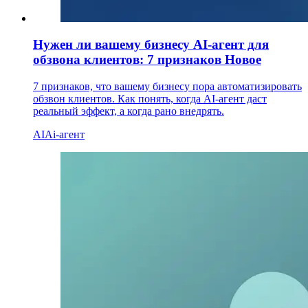
Нужен ли вашему бизнесу AI-агент для
обзвона клиентов: 7 признаков
Новое
7 признаков, что вашему бизнесу пора автоматизировать
обзвон клиентов. Как понять, когда AI-агент даст
реальный эффект, а когда рано внедрять.
AI
Ai-агент