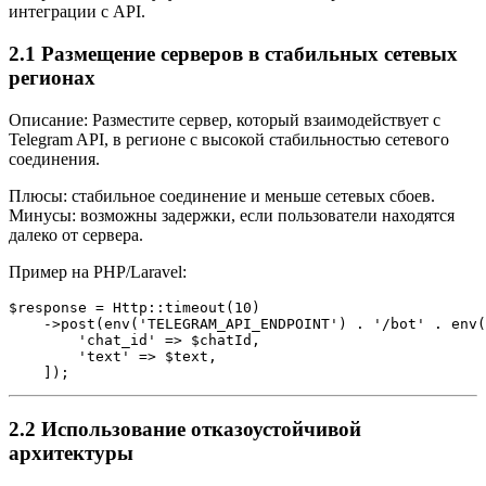
интеграции с API.
2.1 Размещение серверов в стабильных сетевых
регионах
Описание: Разместите сервер, который взаимодействует с
Telegram API, в регионе с высокой стабильностью сетевого
соединения.
Плюсы: стабильное соединение и меньше сетевых сбоев.
Минусы: возможны задержки, если пользователи находятся
далеко от сервера.
Пример на PHP/Laravel:
$response = Http::timeout(10)

    ->post(env('TELEGRAM_API_ENDPOINT') . '/bot' . env(
        'chat_id' => $chatId,

        'text' => $text,

    ]);
2.2 Использование отказоустойчивой
архитектуры