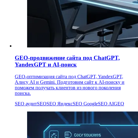
GEO-продвижение сайта под ChatGPT,
YandexGPT и AI-поиск
GEO-оптимизация сайта под ChatGPT, YandexGPT,
Алису AI и Gemini. Подготовим сайт к AI-поиску и
поможем получать клиентов из нового поколения
поиска.
SEO аудит
SEO
SEO Яндекс
SEO Google
SEO AI
GEO