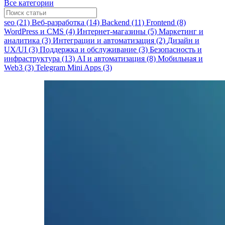
Все категории
seo (21)
Веб-разработка (14)
Backend (11)
Frontend (8)
WordPress и CMS (4)
Интернет-магазины (5)
Маркетинг и
аналитика (3)
Интеграции и автоматизация (2)
Дизайн и
UX/UI (3)
Поддержка и обслуживание (3)
Безопасность и
инфраструктура (13)
AI и автоматизация (8)
Мобильная и
Web3 (3)
Telegram Mini Apps (3)