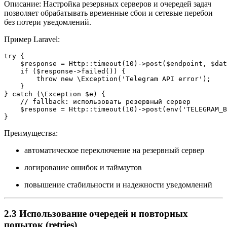
Описание: Настройка резервных серверов и очередей задач
позволяет обрабатывать временные сбои и сетевые перебои
без потери уведомлений.
Пример Laravel:
try {

    $response = Http::timeout(10)->post($endpoint, $dat
    if ($response->failed()) {

        throw new \Exception('Telegram API error');

    }

} catch (\Exception $e) {

    // fallback: использовать резервный сервер

    $response = Http::timeout(10)->post(env('TELEGRAM_B
}
Преимущества:
автоматическое переключение на резервный сервер
логирование ошибок и таймаутов
повышение стабильности и надежности уведомлений
2.3 Использование очередей и повторных
попыток (retries)