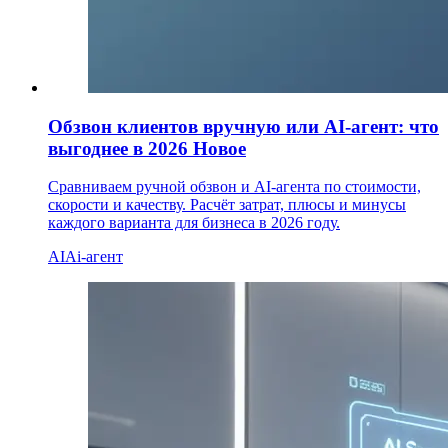
Обзвон клиентов вручную или AI-агент: что
выгоднее в 2026
Новое
Сравниваем ручной обзвон и AI-агента по стоимости,
скорости и качеству. Расчёт затрат, плюсы и минусы
каждого варианта для бизнеса в 2026 году.
AI
Ai-агент