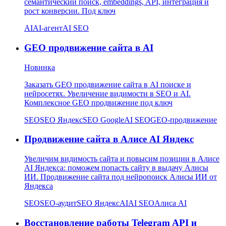
семантический поиск, embeddings, API, интеграция и
рост конверсии. Под ключ
AI
AI-агент
AI SEO
GEO продвижение сайта в AI
Новинка
Заказать GEO продвижение сайта в AI поиске и
нейросетях. Увеличение видимости в SEO и AI.
Комплексное GEO продвижение под ключ
SEO
SEO Яндекс
SEO Google
AI SEO
GEO-продвижение
Продвижение сайта в Алисе AI Яндекс
Увеличим видимость сайта и повысим позиции в Алисе
AI Яндекса: поможем попасть сайту в выдачу Алисы
ИИ. Продвижение сайта под нейропоиск Алисы ИИ от
Яндекса
SEO
SEO-аудит
SEO Яндекс
AI
AI SEO
Алиса AI
Восстановление работы Telegram API и