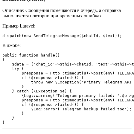
Описание: Сообщения помещаются в очередь, а отправка
выполняется повторно при временных ошибках.
Пример Laravel:
dispatch(new SendTelegramMessage($chatId, $text));
В джобе:
public function handle()

{

    $data = ['chat_id'=>$this->chatId, 'text'=>$this->t
    try {

        $response = Http::timeout(8)->post(env('TELEGRA
        if ($response->failed()) {

            throw new \Exception('Primary Telegram API 
        }

    } catch (\Exception $e) {

        \Log::warning('Telegram primary failed: '.$e->g
        $response = Http::timeout(8)->post(env('TELEGRA
        if ($response->failed()) {

            \Log::error('Telegram backup failed too');

        }

    }

}