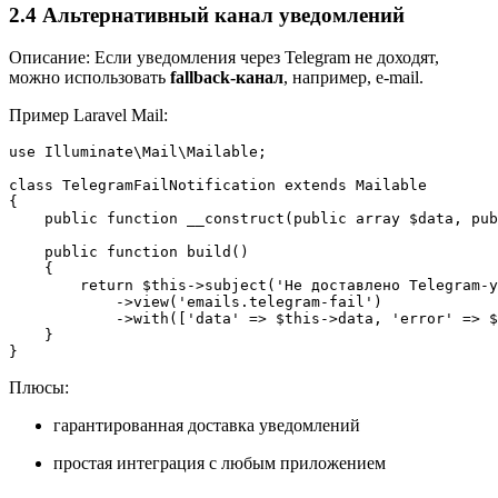
2.4 Альтернативный канал уведомлений
Описание: Если уведомления через Telegram не доходят,
можно использовать
fallback-канал
, например, e-mail.
Пример Laravel Mail:
use Illuminate\Mail\Mailable;

class TelegramFailNotification extends Mailable

{

    public function __construct(public array $data, pub
    public function build()

    {

        return $this->subject('Не доставлено Telegram-у
            ->view('emails.telegram-fail')

            ->with(['data' => $this->data, 'error' => $
    }

}
Плюсы:
гарантированная доставка уведомлений
простая интеграция с любым приложением