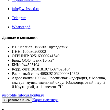
info@webseed.ru
Telegram
WhatsApp*
Данные о компании
ИП
:
Иванов Никита Эдуардович
ИНН
:
165036260002
ОГРНИП
:
325169000241540
Банк
:
ООО "Банк Точка"
БИК
:
044525104
Корр. счет
:
30101810745374525104
Расчетный счет
:
40802810520000814743
Адрес банка
:
109044, Российская Федерация, г. Москва,
вн.тер.г. муниципальный округ Южнопортовый, пер. 3-
й Крутицкий, д.11, помещ. 7Н
rusprofile.ru
focus.kontur.ru
Карта партнера
Обратиться к нам