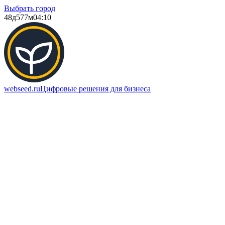
Выбрать город
48д
577м
04:10
webseed.ru
Цифровые решения для бизнеса