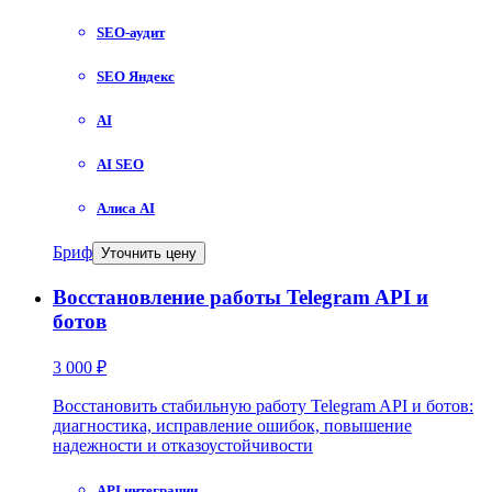
SEO-аудит
SEO Яндекс
AI
AI SEO
Алиса AI
Бриф
Уточнить цену
Восстановление работы Telegram API и
ботов
3 000 ₽
Восстановить стабильную работу Telegram API и ботов:
диагностика, исправление ошибок, повышение
надежности и отказоустойчивости
API интеграции