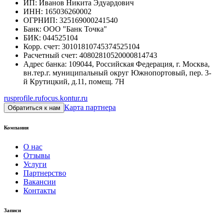
ИП
:
Иванов Никита Эдуардович
ИНН
:
165036260002
ОГРНИП
:
325169000241540
Банк
:
ООО "Банк Точка"
БИК
:
044525104
Корр. счет
:
30101810745374525104
Расчетный счет
:
40802810520000814743
Адрес банка
:
109044, Российская Федерация, г. Москва,
вн.тер.г. муниципальный округ Южнопортовый, пер. 3-
й Крутицкий, д.11, помещ. 7Н
rusprofile.ru
focus.kontur.ru
Карта партнера
Обратиться к нам
Компания
О нас
Отзывы
Услуги
Партнерство
Вакансии
Контакты
Записи