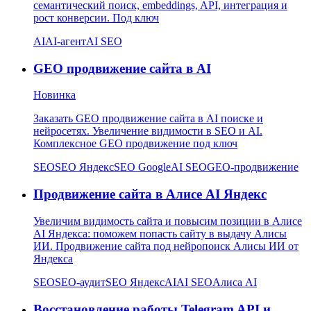
семантический поиск, embeddings, API, интеграция и
рост конверсии. Под ключ
AI
AI-агент
AI SEO
GEO продвижение сайта в AI
Новинка
Заказать GEO продвижение сайта в AI поиске и
нейросетях. Увеличение видимости в SEO и AI.
Комплексное GEO продвижение под ключ
SEO
SEO Яндекс
SEO Google
AI SEO
GEO-продвижение
Продвижение сайта в Алисе AI Яндекс
Увеличим видимость сайта и повысим позиции в Алисе
AI Яндекса: поможем попасть сайту в выдачу Алисы
ИИ. Продвижение сайта под нейропоиск Алисы ИИ от
Яндекса
SEO
SEO-аудит
SEO Яндекс
AI
AI SEO
Алиса AI
Восстановление работы Telegram API и