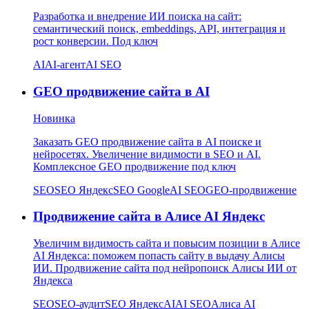
Разработка и внедрение ИИ поиска на сайт:
семантический поиск, embeddings, API, интеграция и
рост конверсии. Под ключ
AI
AI-агент
AI SEO
GEO продвижение сайта в AI
Новинка
Заказать GEO продвижение сайта в AI поиске и
нейросетях. Увеличение видимости в SEO и AI.
Комплексное GEO продвижение под ключ
SEO
SEO Яндекс
SEO Google
AI SEO
GEO-продвижение
Продвижение сайта в Алисе AI Яндекс
Увеличим видимость сайта и повысим позиции в Алисе
AI Яндекса: поможем попасть сайту в выдачу Алисы
ИИ. Продвижение сайта под нейропоиск Алисы ИИ от
Яндекса
SEO
SEO-аудит
SEO Яндекс
AI
AI SEO
Алиса AI