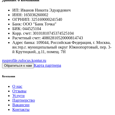
ИП
:
Иванов Никита Эдуардович
ИНН
:
165036260002
ОГРНИП
:
325169000241540
Банк
:
ООО "Банк Точка"
БИК
:
044525104
Корр. счет
:
30101810745374525104
Расчетный счет
:
40802810520000814743
Адрес банка
:
109044, Российская Федерация, г. Москва,
вн.тер.г. муниципальный округ Южнопортовый, пер. 3-
й Крутицкий, д.11, помещ. 7Н
rusprofile.ru
focus.kontur.ru
Карта партнера
Обратиться к нам
Компания
О нас
Отзывы
Услуги
Партнерство
Вакансии
Контакты