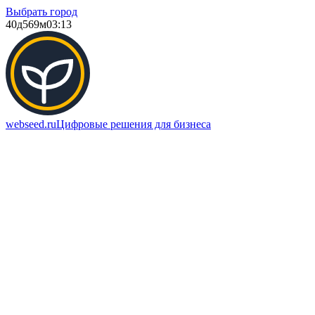
Выбрать город
40д
569м
03:13
webseed.ru
Цифровые решения для бизнеса