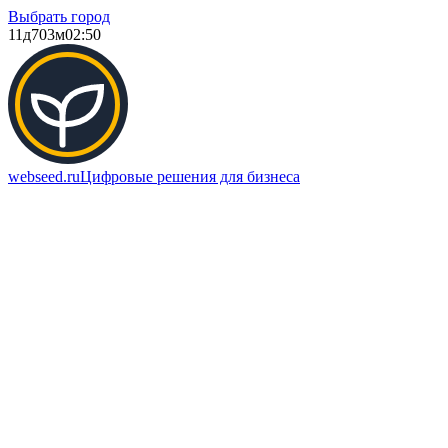
Выбрать город
11д
703м
02:50
webseed.ru
Цифровые решения для бизнеса