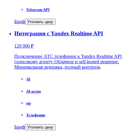
Telegram API
Бриф
Уточнить цену
Интеграция с Yandex Realtime API
120 000 ₽
Подключение АТС телефонии к Yandex Realtime API
голосовому агенту. Облачное и self-hosted решение.
Минимальная задержка, полный контроль
AI
AI-агент
sip
Телефония
Бриф
Уточнить цену