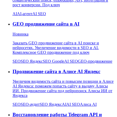
семантический поиск, embeddings, API, интеграция и
рост конверсии. Под ключ
AI
AI-агент
AI SEO
GEO продвижение сайта в AI
Новинка
Заказать GEO продвижение сайта в AI поиске и
нейросетях. Увеличение видимости в SEO и AI.
Комплексное GEO продвижение под ключ
SEO
SEO Яндекс
SEO Google
AI SEO
GEO-продвижение
Продвижение сайта в Алисе AI Яндекс
Увеличим видимость сайта и повысим позиции в Алисе
AI Яндекса: поможем попасть сайту в выдачу Алисы
ИИ. Продвижение сайта под нейропоиск Алисы ИИ от
Яндекса
SEO
SEO-аудит
SEO Яндекс
AI
AI SEO
Алиса AI
Восстановление работы Telegram API и