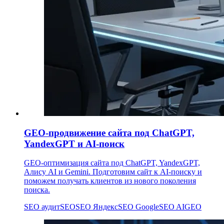
GEO-продвижение сайта под ChatGPT,
YandexGPT и AI-поиск
GEO-оптимизация сайта под ChatGPT, YandexGPT,
Алису AI и Gemini. Подготовим сайт к AI-поиску и
поможем получать клиентов из нового поколения
поиска.
SEO аудит
SEO
SEO Яндекс
SEO Google
SEO AI
GEO