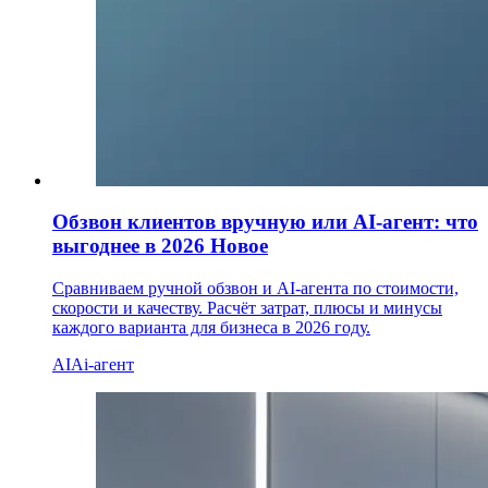
Обзвон клиентов вручную или AI-агент: что
выгоднее в 2026
Новое
Сравниваем ручной обзвон и AI-агента по стоимости,
скорости и качеству. Расчёт затрат, плюсы и минусы
каждого варианта для бизнеса в 2026 году.
AI
Ai-агент