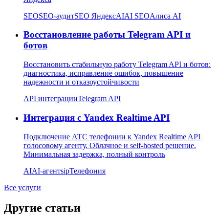
SEO
SEO-аудит
SEO Яндекс
AI
AI SEO
Алиса AI
Восстановление работы Telegram API и
ботов
Восстановить стабильную работу Telegram API и ботов:
диагностика, исправление ошибок, повышение
надежности и отказоустойчивости
API интеграции
Telegram API
Интеграция с Yandex Realtime API
Подключение АТС телефонии к Yandex Realtime API
голосовому агенту. Облачное и self-hosted решение.
Минимальная задержка, полный контроль
AI
AI-агент
sip
Телефония
Все услуги
Другие статьи