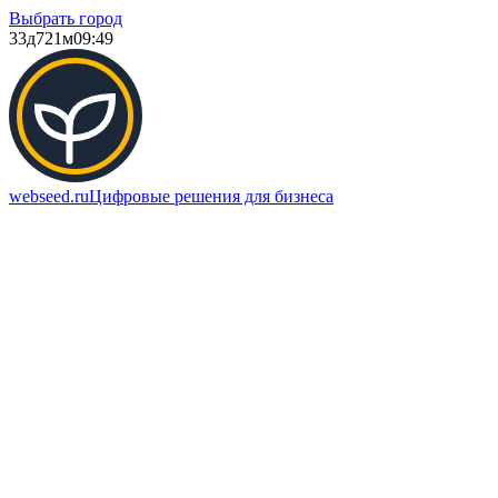
Выбрать город
33д
721м
09:49
webseed.ru
Цифровые решения для бизнеса