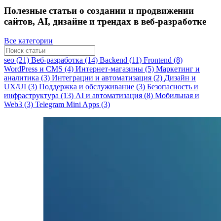
Полезные статьи о создании и продвижении
сайтов, AI, дизайне и трендах в веб-разработке
Все категории
seo (21)
Веб-разработка (14)
Backend (11)
Frontend (8)
WordPress и CMS (4)
Интернет-магазины (5)
Маркетинг и
аналитика (3)
Интеграции и автоматизация (2)
Дизайн и
UX/UI (3)
Поддержка и обслуживание (3)
Безопасность и
инфраструктура (13)
AI и автоматизация (8)
Мобильная и
Web3 (3)
Telegram Mini Apps (3)