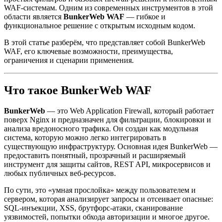
WAF-системам. Одним из современных инструментов в этой
области является
BunkerWeb WAF
— гибкое и
функциональное решение с открытым исходным кодом.
В этой статье разберём, что представляет собой BunkerWeb
WAF, его ключевые возможности, преимущества,
ограничения и сценарии применения.
Что такое BunkerWeb WAF
BunkerWeb
— это Web Application Firewall, который работает
поверх Nginx и предназначен для фильтрации, блокировки и
анализа вредоносного трафика. Он создан как модульная
система, которую можно легко интегрировать в
существующую инфраструктуру. Основная идея BunkerWeb —
предоставить понятный, прозрачный и расширяемый
инструмент для защиты сайтов, REST API, микросервисов и
любых публичных веб-ресурсов.
По сути, это «умная прослойка» между пользователем и
сервером, которая анализирует запросы и отсеивает опасные:
SQL-инъекции, XSS, брутфорс-атаки, сканирование
уязвимостей, попытки обхода авторизации и многое другое.