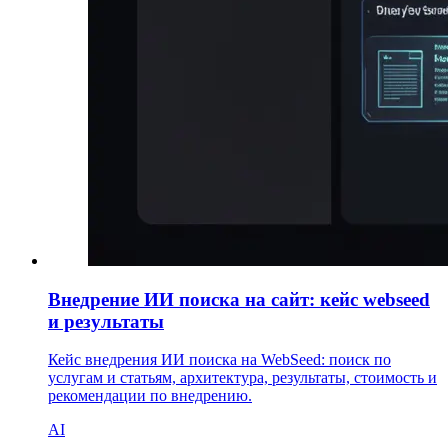
Внедрение ИИ поиска на сайт: кейс webseed
и результаты
Кейс внедрения ИИ поиска на WebSeed: поиск по
услугам и статьям, архитектура, результаты, стоимость и
рекомендации по внедрению.
AI