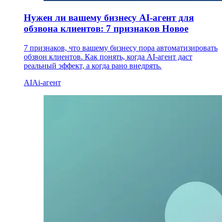
Нужен ли вашему бизнесу AI-агент для
обзвона клиентов: 7 признаков
Новое
7 признаков, что вашему бизнесу пора автоматизировать
обзвон клиентов. Как понять, когда AI-агент даст
реальный эффект, а когда рано внедрять.
AI
Ai-агент