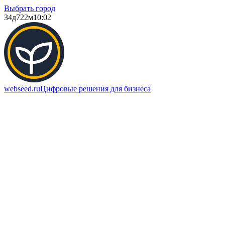
Выбрать город
34д
722м
10:02
webseed.ru
Цифровые решения для бизнеса