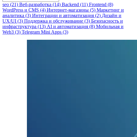
seo (21)
Веб-разработка (14)
Backend (11)
Frontend (8)
WordPress и CMS (4)
Интернет-магазины (5)
Маркетинг и
аналитика (3)
Интеграции и автоматизация (2)
Дизайн и
UX/UI (3)
Поддержка и обслуживание (3)
Безопасность и
инфраструктура (13)
AI и автоматизация (8)
Мобильная и
Web3 (3)
Telegram Mini Apps (3)