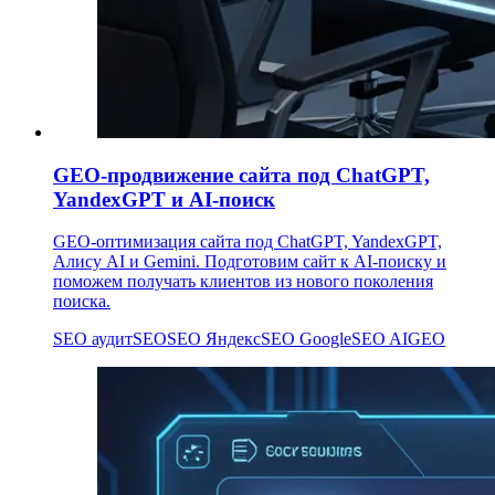
GEO-продвижение сайта под ChatGPT,
YandexGPT и AI-поиск
GEO-оптимизация сайта под ChatGPT, YandexGPT,
Алису AI и Gemini. Подготовим сайт к AI-поиску и
поможем получать клиентов из нового поколения
поиска.
SEO аудит
SEO
SEO Яндекс
SEO Google
SEO AI
GEO