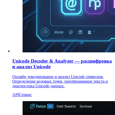
Unicode Decoder & Analyzer — расшифровка
и анализ Unicode
Онлайн декодирование и анализ Unicode символов.
Определение кодовых точек, преобразование текста и
диагностика Unicode данных.
API
Сервис