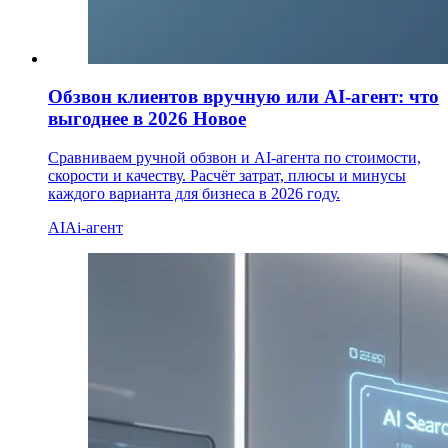
Обзвон клиентов вручную или AI-агент: что
выгоднее в 2026
Новое
Сравниваем ручной обзвон и AI-агента по стоимости,
скорости и качеству. Расчёт затрат, плюсы и минусы
каждого варианта для бизнеса в 2026 году.
AI
Ai-агент