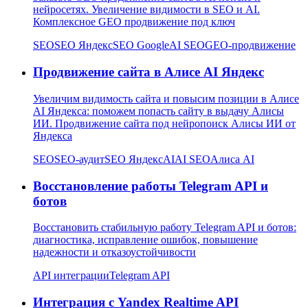
нейросетях. Увеличение видимости в SEO и AI.
Комплексное GEO продвижение под ключ
SEO
SEO Яндекс
SEO Google
AI SEO
GEO-продвижение
Продвижение сайта в Алисе AI Яндекс
Увеличим видимость сайта и повысим позиции в Алисе
AI Яндекса: поможем попасть сайту в выдачу Алисы
ИИ. Продвижение сайта под нейропоиск Алисы ИИ от
Яндекса
SEO
SEO-аудит
SEO Яндекс
AI
AI SEO
Алиса AI
Восстановление работы Telegram API и
ботов
Восстановить стабильную работу Telegram API и ботов:
диагностика, исправление ошибок, повышение
надежности и отказоустойчивости
API интеграции
Telegram API
Интеграция с Yandex Realtime API