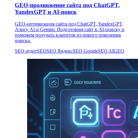
GEO-продвижение сайта под ChatGPT,
YandexGPT и AI-поиск
GEO-оптимизация сайта под ChatGPT, YandexGPT,
Алису AI и Gemini. Подготовим сайт к AI-поиску и
поможем получать клиентов из нового поколения
поиска.
SEO аудит
SEO
SEO Яндекс
SEO Google
SEO AI
GEO