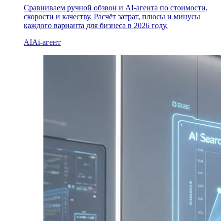
Сравниваем ручной обзвон и AI-агента по стоимости,
скорости и качеству. Расчёт затрат, плюсы и минусы
каждого варианта для бизнеса в 2026 году.
AI
Ai-агент