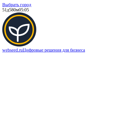
Выбрать город
51д
580м
05:05
webseed.ru
Цифровые решения для бизнеса