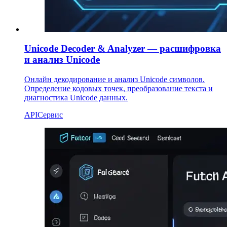
Unicode Decoder & Analyzer — расшифровка
и анализ Unicode
Онлайн декодирование и анализ Unicode символов.
Определение кодовых точек, преобразование текста и
диагностика Unicode данных.
API
Сервис