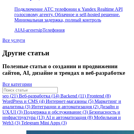
Подключение АТС телефонии к Yandex Realtime API
голосовому агенту. Облачное и self-hosted решение.
Минимальная задержка, полный контроль
AI
AI-агент
sip
Телефония
Все услуги
Другие статьи
Полезные статьи о создании и продвижении
сайтов, AI, дизайне и трендах в веб-разработке
Все категории
seo (21)
Веб-разработка (14)
Backend (11)
Frontend (8)
WordPress и CMS (4)
Интернет-магазины (5)
Маркетинг и
аналитика (3)
Интеграции и автоматизация (2)
Дизайн и
UX/UI (3)
Поддержка и обслуживание (3)
Безопасность и
инфраструктура (13)
AI и автоматизация (8)
Мобильная и
Web3 (3)
Telegram Mini Apps (3)