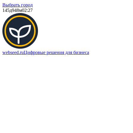
Выбрать город
145д
948м
02:27
webseed.ru
Цифровые решения для бизнеса