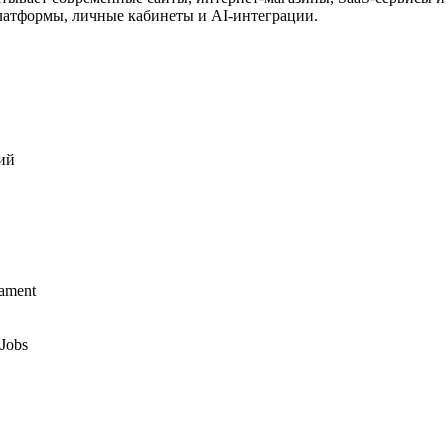
латформы, личные кабинеты и AI-интеграции.
ий
ament
Jobs