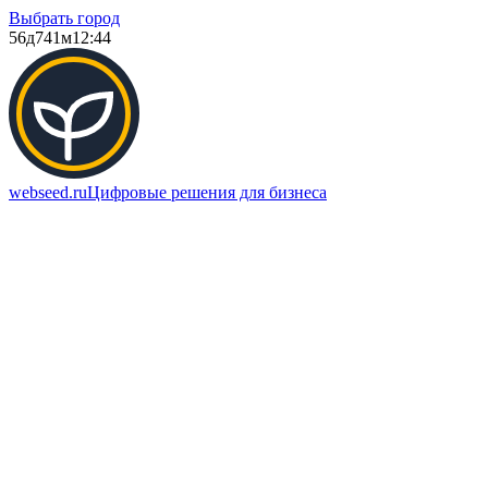
Выбрать город
56д
741м
12:44
webseed.ru
Цифровые решения для бизнеса