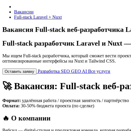
Вакансии
Full-stack Laravel + Nuxt
Вакансия Full-stack веб-разработчика L
Full-stack разработчик Laravel и Nuxt 
Мы ищем Full-stack разработчика, который сможет вести проект
оптимизированные интерфейсы на Nuxt и Tailwind CSS.
Разработка
SEO
GEO
AI
Все услуги
Оставить заявку
🚀 Вакансия: Full-stack веб-ра
Формат:
удалённая работа / проектная занятость / партнёрство
Оплата:
30-50% бюджета проекта (по сделке)
🔥 О компании
Вебсид — digital-студия и продуктовая команда, которая разр