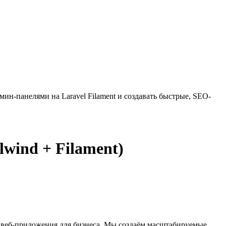
мин-панелями на Laravel Filament и создавать быстрые, SEO-
lwind + Filament)
 и веб-приложения для бизнеса. Мы создаём масштабируемые